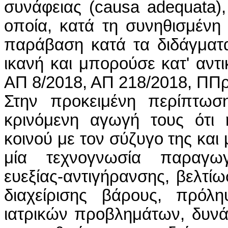
συνάφειας (causa adequata),
οποία, κατά τη συνηθισμένη
παράβαση κατά τα διδάγματα
ικανή και μπορούσε κατ' αντι
ΑΠ 8/2018, ΑΠ 218/2018, ΠΠρ
Στην προκειμένη περίπτωση, οι ενάγοντες εκθέτουν με την κρινόμενη αγωγή τους ότι η εναγομένη είχε αναπτύξει, από κοινού με τον σύζυγο της και μη διάδικο στην προκειμένη δίκη, Ι. , μία τεχνογνωσία παραγωγής εξατομικευμένων προϊόντων ευεξίας-αντιγήρανσης, βελτίωσης αθλητικών επιδόσεων, ελέγχου διαχείρισης βάρους, πρόληψης και αντιμετώπισης εν γένει ιατρικών προβλημάτων, δυνάμει ατομικών εξετάσεων δειγμάτων του ανθρώπινου γονιδιώματος, επιθυμούσαν, δε, αμφότεροι, να παράγουν τα σχετικά προϊόντα και να τα θέσουν προς πώληση στο ευρύ καταναλωτικό κοινό, χωρίς, ωστόσο, να διαθέτουν το αναγκαίο κεφάλαιο χρηματοδότησης της επιχειρηματικής τους ιδέας. ’Οτι, για τον λόγο αυτό, ενόψει του γεγονότος ότι η δεύτερη των εναγόντων κατείχε το σχετικώς αναγκαίο οικονομικό κεφάλαιο, οι ίδιοι οι ενάγοντες συνέστησαν, από κοινού με την εναγομένη και τον προαναφερόμενο σύζυγό της, δυνάμει της υπ' αρ. .../22-1-2019 πράξης του Συμβολαιογράφου Αθηνών, Θ. Α., την ιδιωτική κεφαλαιουχική εταιρία με την επωνυμία «...... Ιδιωτική Κεφαλαιουχική Εταιρεία», εδρεύουσα στη ..... Αττικής, κατέχοντας, έκαστος εξ αυτών, ποσοστό 25% επί του συνόλου του μετοχικού κεφαλαίου αυτής, όρισαν, δε, την εναγομένη ως καταστατική διαχειρίστρια της εν λόγω εταιρίας. Ότι, μεταξύ των εταίρων, συμφωνήθηκε, προφορικά, να διατεθεί η πρώτη παρτίδα των προς πώληση παραγόμενων εκ μέρους της ως άνω ιδιωτικής κεφαλαιουχικής εταιρίας προϊόντων και υπηρεσιών στην ελληνική αγορά, διά της ελληνικής ιδιωτικής κεφαλαιουχικής εταιρίας με την επωνυμία «....... IKE» ανήκουσας εξ ολοκλήρου στον υιό της εναγόμενης, Μ., στην κυπριακή αγορά, διά της κυπριακής εταιρίας με την επωνυμία «...... Cy», που ανήκε εξ ολόκληρου στην εναγομένη, ενώ για τη διάθεση των παραγόμενων προϊόντων στη γερμανική αγορά, οι εταίροι συνέστησαν, το έτος 2019, τη γερμανική εταιρία περιορισμένης ευθύνης με την επωνυμία «........», στην οποία ο πρώτος και η δεύτερη εκ των εναγόντων κατείχαν ποσοστό 40% εξ αδιαιρέτου ο καθένας, ενώ η εναγομένη και ο ανωτέρω σύζυγος αυτής κατείχαν ποσοστό 10% εξ αδιαιρέτου ο καθένας. ’Οτι, ενόψει του γεγονότος ότι οι συσκευασίες και οι φιάλες της πρώτης παρτίδας των προς πώληση παραγόμενων προϊόντων επρόκειτο να εισαχθούν από την Κίνα, έτσι ώστε η νεοσυσταθείσα παραγωγός των προϊόντων ιδιωτική κεφαλαιουχική εταιρία να κινδυνεύει να επιβαρυνθεί με εισαγωγικούς δασμούς και φόρο προστιθέμενης αξίας, οι ενάγοντες συμφώνησαν με τους λοιπούς εταίρους, προφορικά, να παραχθεί η πρώτη παρτίδα των ανωτέρω προϊόντων, καθώς και να διενεργηθούν οι ειδικότερα αναφερόμενες στο κρινόμενο δικόγραφο υπηρεσίες, αναγκαίες για την κυκλοφορία των προϊόντων αυτών στη γερμανική αγορά, από την κυπριακή εταιρία περιορισμένης ευθύνης με την επωνυμία «................», της οποίας μοναδικός εταίρος τύγχανε ο σύζυγος της εναγομένης, Ι. Κ., λόγω του χαμηλότερου φόρου προστιθέμενης αξίας και των χαμηλότερων εισαγωγικών δασμών της Κυπριακής Δημοκρατίας. Ότι, κατόπιν σχετικής κοστολόγησης εκ μέρους της κυπριακής εταιρίας με την επωνυμία «................», η ιδιωτική κεφαλαιουχική εταιρία με την επωνυμία «...... Ιδιωτική Κεφαλαιουχική Εταιρεία» προκατέβαλε στην αμέσως προαναφερόμενη κυπριακή εταιρία το συνολικό ποσό των 663.940,00 ευρώ, για την παρασκευή της πρώτης παρτίδας προϊόντων, ήτοι την παραγωγή και συσκευασία χιλίων τεμαχίων από έκαστο των τριάντα πέντε (35) προϊόντων ευεξίας - αντιγήρανσης, την ανάπτυξη των φακέλων παραγωγής εβδομήντα δύο (72) βασικών φορμουλών παρασκευής συμπληρωμάτων διατροφής και αλοιφών, και την παραγωγή πέντε χιλιάδων (5.000) συσκευασιών εργαλείων δειγματοληψίας ανθρώπινου γονιδιώματος, καθώς και για την εκτέλεση των ειδικότερα αναφερόμενων στο κρινόμενο δικόγραφο υπηρεσιών. Ότι, παρά την προκαταβολή του προαναφερόμενου χρηματικού ποσού, η κυπριακή εταιρία με την επωνυμία «................» αρνήθηκε να παραδώσει τα προαναφερόμενα προϊόντα και υπηρεσίες στην ανωτέρω ιδιωτική κεφαλαιουχική εταιρία με την επωνυμία «...... Ιδιωτική Κεφαλαιουχική Εταιρεία», αξιώνοντας την καταβολή του επιπρόσθετου ποσού των 192.219,70 ευρώ, ισχυριζόμενη ότι η εναγομένη, υπό την ιδιότητά της ως καταστατική διαχειρίστρια της εταιρίας με την επωνυμία «...... Ιδιωτική Κεφαλαιουχική Εταιρεία», είχε προβεί προφορικά σε πρόσθετες και συμπληρωματικές παραγγελίες ισόποσης αξίας, οι οποίες παρέμεναν ανεξόφλητες. Ότι, αναφορικά με τη συνεργασία μεταξύ της ελληνικής ιδιωτικής κεφαλαιουχικής εταιρίας με την επωνυμία «...... Ιδιωτική Κεφαλαιουχική Εταιρεία» και της γερμανικής εταιρίας περιορισμένης ευθύνης με την επωνυμία «........», άπαντες οι εταίροι αμφότερων των εταιριών συμφώνησα