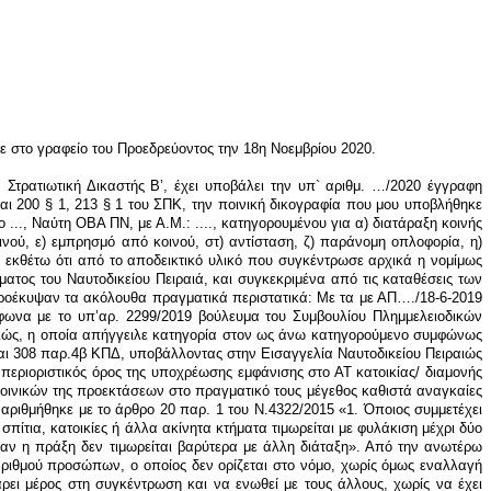
 στο γραφείο του Προεδρεύοντος την 18η Νοεμβρίου 2020.
α οποία από οποιαδήποτε αιτία υφίστανται χημική μεταβολή και μετατρέπονται σε αέριες μάζες με συνθήκες υψηλών θερμοκρασιών ή πιέσεων, με αποτελέσματα βλητικά ή εκρηκτικά, ως εκρηκτικός δε μηχανισμός, κατά το στοιχ. στ` της ίδιας διάταξης, θεωρείται κάθε συσκευή που μπορεί να προκαλέσει έκρηξη οποιοσδήποτε εκρηκτικής ύλης, είδος δε εκρηκτικού μηχανισμού αποτελεί και η γνωστή με την ονομασία «βόμβα Μολότωφ», ήτοι φιάλη περιέχουσα εύφλεκτο υγρό, όπως η βενζίνη, που εκσφενδονίζεται με αναμμένο το φυτίλι και προκαλεί με την πρώτη της σε σκληρή επιφάνεια έκρηξη, γιατί, αν και ως τελικό αποτέλεσμα έχει τον εμπρησμό, παρά ταύτα το άμεσο αποτέλεσμά της δεν είναι η πυρκαγιά αλλά η έκρηξη, δηλαδή η λόγω της ανάφλεξης και της ανύψωσης της θερμοκρασίας βίαιη ρήξη των τοιχωμάτων της φιάλης και η απελευθέρωση αερίων, συνέπεια της οποίας είναι η μετά την έκρηξη πυρκαγιά. Κατασκευή είναι ή από πρώτες ύλες δημιουργία εκρηκτικών υλών ή εκρηκτικών μηχανισμών, ενώ κατοχή υπάρχει όταν η εκρηκτική ύλη ή ο εκρηκτικός μηχανισμός βρίσκεται στην διάθεση του δράση είτε γι` αυτόν τον ίδιο είτε για άλλον. Υποκείμενο του σωρευτικώς μικτού εγκλήματος του άρ. 272 παρ. 1 πΠΚ δύναται να είναι οποιοσδήποτε (δηλαδή δεν απαιτείται να έχει ορισμένη ιδιότητα) που κατασκευάζει, προμηθεύεται ή κατέχει εκρηκτικές ύλες ή εκρηκτικούς μηχανισμούς με σκοπό να τις χρησιμοποιήσει ο ίδιος για να προξενήσει κοινό κίνδυνο σε ξένο πράγμα (ήτοι απειλή της ιδιοκτησίας τρίτων, σε μεγάλη κλίμακα) ή κίνδυνο ανθρώπου ή να τις παραχωρήσει σ` άλλον για να τις χρησιμοποιήσει για τον ίδιο σκοπό, η επιτυχία του οποίου είναι αδιάφορη. Απαραίτητο στοιχείο του εγκλήματος του άρ. 272 παρ. 1 ΠΚ είναι η δόλια προαίρεση του υπαιτίου, η οποία έγκειται στη γνώση και θέληση της κατασκευής και της κατοχής των εκρηκτικών υλών, στις οποίες περιλαμβάνεται και η βενζίνη αν είναι συγκεντρωμένη σε ένα δοχείο, διότι τότε υφίσταται κατά τους κανόνες της κοινής πείρας κίνδυνος έκρηξης, με την μετατροπή της σε εκρηκτική ύλη, με την ανύψωση της θερμοκρασίας. Τα εγκλήματα της έκρηξης και της κατοχής εκρηκτικών υλών και εκρηκτικών μηχανισμών διαφέρουν κατά τα αντικειμενικά συστατικά τους στοιχεία, και επομένως υπάρχει μεταξύ τους αληθής πραγματική συρροή. Μετά την ισχύ του νέου Ποινικού Κώδικα (1-7-2019), επήλθε σημαντική αλλαγή στη μορφή και περιεχόμενο του αδικήματος, το οποίο πλέον έγινε πλημμέλημα και αφορά μόνο εκρηκτικές ύλες και εκρηκτικές βόμβες, ως τα πλέον επικίνδυνα μέσα με τα οποία μπορεί να προκληθεί έκρηξη. Το αξιόποινο περιορίζεται σε αυτά τα είδη από τα οποία μπορεί να προκληθεί κίνδυνος για άνθρωπο, στοιχείο που πρέπει να προκύπτει σε κάθε περίπτωση είτε από τα ίδια τα χαρακτηριστικά αυτών των αντικειμένων (πχ. σύσταση, δυναμική, κλπ) είτε από τις συνθήκες κατασκευής ή κατοχής (πχ. συνύπαρξη με άλλα υλικά που μπορούν να οδηγήσουν σε έκρηξη που θα θεμελιώνει κίνδυνο ανθρώπου. Η απαξία που συνδέεται με το αδίκημα του άρθρου 272ΠΚ αφορά το γεγονός ότι τα συγκεκριμένα αντικείμενα μπορούν να οδηγήσουν ορισμένες φορές ακόμα και αυτοδύναμα σε έκρηξη. Υποκειμενικά απαιτείται δόλος τόσο για τις πράξεις της κατασκευής, προμήθειας ή κατοχής εκρηκτικών υλών ή εκρηκτικών βομβών όσο και για την υπάρχουσα στη συγκεκριμένη περίπτωση δυνατότητα των τελευταίων να προκαλέσουν κίνδυνο για άνθρωπο. Με το άρθρο 4 παρ.1 του ν.4637/2019 (ΦΕΚ Α180/