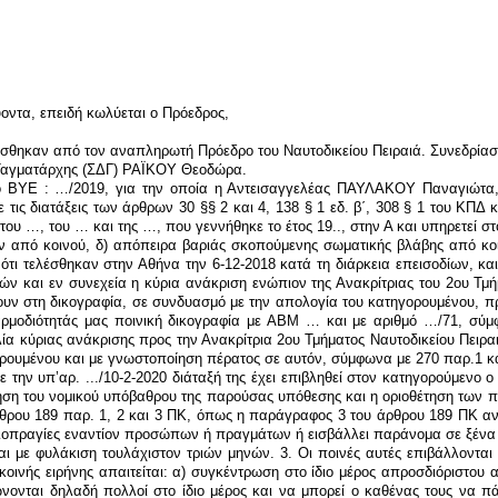
οντα, επειδή κωλύεται ο Πρόεδρος,
ίσθηκαν από τον αναπληρωτή Πρόεδρο του Ναυτοδικείου Πειραιά. Συνεδρίασε
 Ταγματάρχης (ΣΔΓ) ΡΑΪΚΟΥ Θεοδώρα.
ς δεν ορίζεται στο νόμο, χωρίς όμως εναλλαγή των προσώπων αυτών, β) η συνάθροιση να είναι δημόσια, να συγκεντρώνονται δηλαδή πολλοί στο ίδιο μέρος και να μπορεί ο καθένας τους να πάρει μέρος στη συγκέντρωση και να ενωθεί με τους άλλους, χωρίς να έχει σημασία αν η συνάθροιση γίνεται σε δημόσιο τόπο ή όχι, γ) το πλήθος που συναθροίστηκε να διαπράττει βιαιοπραγίες εναντίον προσώπων ή πραγμάτων με ενωμένες δυνάμεις, το οποίο σημαίνει ότι οι βιαιοπραγίες πρέπει να διαπράττονται από κοινού και δ) δόλος του δράστη που περιλαμβάνει τη γνώση του ότι ενώνεται σε δημόσια συνάθροιση πλήθους, όταν διαπράττονται βιαιοπραγίες κατά προσώπων ή πραγμάτων και τη θέλησή του να παραμείνει στη συνάθροιση ως μέλος της και μόνο με την παρουσία του, χωρίς να είναι ανάγκη όλοι όσοι συμμετέχουν να διαπράττουν βιαιοπραγίες (ΑΠ 1782/1997, ΑΠ 991/1985). Βιαιοπραγία είναι η μια πράξη εκτόνωσης, διαμαρτυρίας ή αγανάκτησης, που χαρακτηριστικά έχει αποδοθεί ως «ένα είδος βίας για τη βία». Το νέο άρθρο 189, ισχύον από 1-7-2019, αφήνει κατά βάση αναλλοίωτη τη δομή του εγκλήματος, σε ό,τι αφορά το περιεχόμενο της αξιόποινης συμπεριφοράς, αυξάνει ωστόσο την απειλούμενη ποινή του βασικού αδικήματος (από φυλάκιση έως δύο σε φυλάκιση έως τρία έτη), ενώ για την πράξη των υποκινητών και των βιαιοπραγούντων ισχύει η ίδια ποινή (φυλάκιση τουλάχιστον τριών μηνών). Περαιτέρω, από τη διάταξη του άρ. 270 πΠΚ συνάγεται ότι τιμωρείται κατά τις διακρίσεις αυτού και με τις ποινές που αναφέρονται σ` αυτό, εκτός των άλλων, και όποιος με πρόθεση προξενεί έκρηξη με οποιονδήποτε τρόπο και ιδίως με τη χρήση εκρηκτικών υλών, αν από την πράξη μπορεί να προκύψει κοινός κίνδυνος σε ξένα πράγματα ή κίνδυνος σε άνθρωπο. Επομένως, για τη θεμελίωση του εγκλήματος της έκρηξης δεν αρκεί μόνη η πρόκληση της έκρηξης αυτής, αλλά πρέπει επί πλέον να διαπιστούται ότι από την έκρηξη μπορεί να προκύψει κοινός κίνδυνος σε ξένα πράγματα ή κίνδυνος σε άνθρωπο. Υποκειμενικώς απαιτείται πρόθεση, δηλαδή δόλος που συνίσταται στη γνώση της εκρηκτικής ιδιότητας της χρησιμοποι ούμενης ύλης και θέληση να προξενήσει έκρηξη με πρόκληση εντεύθεν κοινού κινδύνου σε ξένα πράγματα ή κινδύνου ανθρώπου ή εγκαταστάσεων κοινής ωφέλειας. Η έκρηξη συνιστά φαινόμενο αιφνίδιο, κατά την διάρκεια του οποίου ελευθερούνται αέρια που τελούν υπό υψηλή πίεση ή παράγονται αέρια εντός βραχυτάτου χρόνου, των οποίων η διαστολή σε πολλαπλάσιο του αρχικού όγκου προκαλεί ισχυρό μηχανικό αποτέλεσμα που συνοδεύεται από κρότο, παροδική λάμψη και έκρηξη θερμότητας. Μετά τη θέση σε ισχύ του νέου Ποινικού Κώδικα (1-7-2019), διατηρήθηκε ως συνδετικό στοιχείο η έννοια του κοινού κινδύνου, άλλαξε όμως η μορφή του αδικήματος από αφηρημένης διακινδύνευσης σε συγκεκριμένης διακινδύνευσης, αφού πλέον απαιτείται η πρόκληση του κινδύνου και όχι η δυνατότητα πρόκλησης αυτού, εκλογικεύτηκε και η ποινή (κάθειρξη έως δέκα έτη από κάθειρξη τουλάχιστον δέκα ετών). Εξάλλου, κατά το άρ. 272 παρ. 1 πΠΚ (ισχύς προ 1-7-2019), όπως αυτό αντικαταστάθηκε με το άρ. 3 παρ. 1 του Ν. 2928/2001, όποιος κατασκευάζει προμηθεύεται ή κατέχει εκρηκτικές ύλες ή εκρηκτικές βόμβες με σκοπό να τις χρησιμοποιήσει για να προξενήσει κοινό κίνδυνο σε ξένα πράγματα ή κίνδυνο για άνθρωπο ή να τις παραχωρήσει σε άλλον για τέτοια χρήση τιμωρείται με κάθειρξη. Ως εκρηκτικές ύλες, κατά την διάταξη του άρ. 1 παρ. 1 στοιχ. ε`του Ν. 2168/1993, θεωρούνται τα στερεά ή υγρά σώματα τ