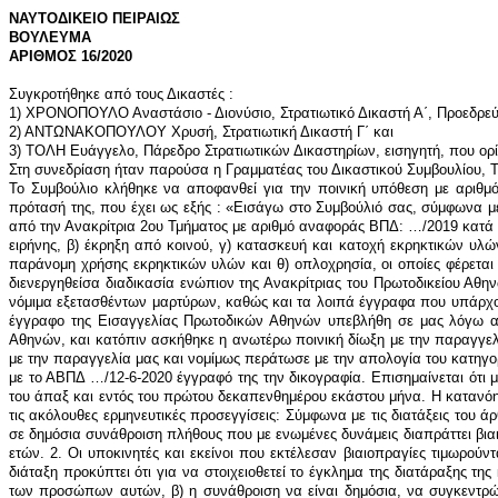
ΝΑΥΤΟΔΙΚΕΙΟ ΠΕΙΡΑΙΩΣ
ΒΟΥΛΕΥΜΑ
ΑΡΙΘΜΟΣ 16/2020
Συγκροτήθηκε από τους Δικαστές :
1) ΧΡΟΝΟΠΟΥΛΟ Αναστάσιο - Διονύσιο, Στρατιωτικό Δικαστή Α΄, Προεδρεύ
2) ΑΝΤΩΝΑΚΟΠΟΥΛΟΥ Χρυσή, Στρατιωτική Δικαστή Γ΄ και
3) ΤΟΛΗ Ευάγγελο, Πάρεδρο Στρατιωτικών Δικαστηρίων, εισηγητή, που ορ
Στη συνεδρίαση ήταν παρούσα η Γραμματέας του Δικαστικού Συμβουλίου,
Το Συμβούλιο κλήθηκε να αποφανθεί για την ποινική υπόθεση με αριθμό ΒΥΕ : …/2019, για την οποία η Αντεισαγγελέας ΠΑΥΛΑΚΟΥ Παναγιώτα, Στρατιωτική Δικαστής Β’, έχει υποβάλει την υπ` αριθμ. …/2020 έγγραφη πρότασή της, που έχει ως εξής : «Εισάγω στο Συμβούλιό σας, σύμφωνα με τις διατάξεις των άρθρων 30 §§ 2 και 4, 138 § 1 εδ. β΄, 308 § 1 του ΚΠΔ και 200 § 1, 213 § 1 του ΣΠΚ, την ποινική δικογραφία που μου υποβλήθηκε από την Ανακρίτρια 2ου Τμήματος με αριθμό αναφοράς ΒΠΔ: …/2019 κατά του …, του … και της …, που γεννήθηκε το έτος 19.., στην Α και υπηρετεί στο ..., Ναύτη ΟΒΑ ΠΝ, με Α.Μ.: ...., κατηγορουμένου για α) διατάραξη κοινής ειρήνης, β) έκρηξη από κοινού, γ) κατασκευή και κατοχή εκρηκτικών υλών από κοινού, δ) απόπειρα βαριάς σκοπούμενης σωματικής βλάβης από κοινού, ε) εμπρησμό από κοινού, στ) αντίσταση, ζ) παράνομη οπλοφορία, η) παράνομη χρήσης εκρηκτικών υλών και θ) οπλοχρησία, οι οποίες φέρεται ότι τελέσθηκαν στην Αθήνα την 6-12-2018 κατά τη διάρκεια επεισοδίων, και εκθέτω ότι από το αποδεικτικό υλικό που συγκέντρωσε αρχικά η νομίμως διενεργηθείσα διαδικασία ενώπιον της Ανακρίτριας του Πρωτοδικείου Αθηνών και εν συνεχεία η κύρια ανάκριση ενώπιον της Ανακρίτριας του 2ου Τμήματος του Ναυτοδικείου Πειραιά, και συγκεκριμένα από τις καταθέσεις των νόμιμα εξετασθέντων μαρτύρων, καθώς και τα λοιπά έγγραφα που υπάρχουν στη δικογραφία, σε συνδυασμό με την απολογία του κατηγορουμένου, προέκυψαν τα ακόλουθα πραγματικά περιστατικά: Με τα με ΑΠ…./18-6-2019 έγγραφο της Εισαγγελίας Πρωτοδικών Αθηνών υπεβλήθη σε μας λόγω αρμοδιότητάς μας ποινική δικογραφία με ΑΒΜ … και με αριθμό …/71, σύμφωνα με το υπ’αρ. 2299/2019 βούλευμα του Συμβουλίου Πλημμελειοδικών Αθηνών, και κατόπιν ασκήθηκε η ανωτέρω ποινική δίωξη με την παραγγελία κύριας ανάκρισης προς την Ανακρίτρια 2ου Τμήματος Ναυτοδικείου Πειραιώς, η οποία απήγγειλε κατηγορία στον ως άνω κατηγορούμενο συμφώνως με την παραγγελία μας και νομίμως περάτωσε με την απολογία του κατηγορουμένου και με γνωστοποίηση πέρατος σε αυτόν, σύμφωνα με 270 παρ.1 και 308 παρ.4β ΚΠΔ, υποβάλλοντας στην Εισαγγελία Ναυτοδικείου Πειραιώς με το ΑΒΠΔ …/12-6-2020 έγγραφό της την δικογραφία. Επισημαίνεται ότι με την υπ’αρ. .../10-2-2020 διάταξή της έχει επιβληθεί στον κατηγορούμενο ο περιοριστικός όρος της υποχρέωσης εμφάνισης στο ΑΤ κατοικίας/ διαμονής του άπαξ και εντός του πρώτου δεκαπενθημέρου εκάστου μήνα. Η κατανόηση του νομικού υπόβαθρου της παρούσας υπόθεσης και η οριοθέτηση των ποινικών της προεκτάσεων στο πραγματικό τους μέγεθος καθιστά αναγκαίες τις ακόλουθες ερμηνευτικές προσεγγίσεις: Σύμφωνα με τις διατάξεις του άρθρου 189 παρ. 1, 2 και 3 ΠΚ, όπως η παράγραφος 3 του άρθρου 189 ΠΚ αναριθμήθηκε με το άρθρο 20 παρ. 1 του Ν.4322/2015 «1. Όποιος συμμετέχει σε δημόσια συνάθροιση πλήθους που με ενωμένες δυνάμεις διαπράττει βιαιοπραγίες εναντίον προσώπων ή πραγμάτων ή εισβάλλει παράνομα σε ξένα σπίτια, κατοικίες ή άλλα ακίνητα κτήματα τιμωρείται με φυλάκιση μέχρι δύο ετών. 2. Οι υποκινητές και εκείνοι που εκτέλεσαν βιαιοπραγίες τιμωρούνται με φυλάκιση τουλάχιστον τριών μηνών. 3. Οι ποινές αυτές επιβάλλονται αν η πράξη δεν τιμωρείται βαρύτερα με άλλη διάταξη». Από την ανωτέρω διάταξη προκύπτει ότι για να στοιχειοθετεί το έγκλημα της διατάραξης της κοινής ειρήνης απαιτείται: α) συγκέντρωση στο ίδιο μέρος απροσδιόριστου αριθμού προσώπων, ο οποίο