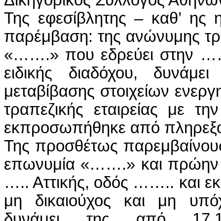
Της εφεσίβλητης – καθ’ ης
παρέμβαση: της ανώνυμης τρα
«…….» που εδρεύει στην ……
ειδικής διαδόχου, δυνάμε
μεταβίβασης στοιχείων ενεργ
τραπεζικής εταιρείας με τ
εκπροσωπήθηκε από πληρεξο
Της προσθέτως παρεμβαίνουσ
επωνυμία «…….» και πρώην 
….. Αττικής, οδός …….. και 
μη δικαιούχος και μη υπόχρ
δυνάμει της από 17.12