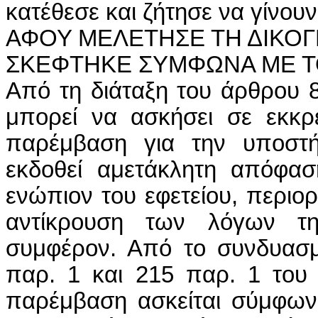
κατέθεσε και ζήτησε να γίνουν
ΑΦΟΥ ΜΕΛΕΤΗΣΕ ΤΗ ΔΙΚΟΓ
ΣΚΕΦΤΗΚΕ ΣΥΜΦΩΝΑ ΜΕ 
Από τη διάταξη του άρθρου 80 του ΚΠολΔ, προκύπτει ότι τρίτος μπορεί να ασκήσει σε εκκρεμή μεταξύ άλλων δίκη πρόσθετη παρέμβαση για την υποστήριξη κάποιου διαδίκου, μέχρι να εκδοθεί αμετάκλητη απόφαση, συνεπώς για πρώτη φορά και ενώπιον του εφετείου, περιοριζόμενος σε μόνη την υποστήριξη ή αντίκρουση των λόγων της έφεσης, εφόσον έχει έννομο συμφέρον. Από το συνδυασμό των διατάξεων των άρθρων 81 παρ. 1 και 215 παρ. 1 του ΚΠολΔ προκύπτει ότι η πρόσθετη παρέμβαση ασκείται σύμφωνα με τις διατάξεις που ισχύουν για την αγωγή, δηλαδή με κατάθεση του δικογράφου στη γραμματεία του δικαστηρίου, στο οποίο απευθύνεται, που είναι αναγκαίο στοιχείο της προδικασίας και ολοκληρώνεται με την κοινοποίηση αυτής στους διαδίκους, η οποία στην περίπτωση, που ασκείται για πρώτη φορά στο εφετείο, πρέπει, να γίνεται, σύμφωνα με το άρθρο 524 παρ. 1 σε συνδυασμό με 591 παρ. 1 του ΚΠολΔ, σε όλους τους μέχρι την άσκησή της διαδίκους, τουλάχιστον δέκα ημέρες πριν από τη δικάσιμο. Έννομο συμφέρον για την άσκηση της πρόσθετης παρέμβασης υφίσταται, όταν με την πρόσθετη παρέμβαση μπορεί να προστατευθεί δικαίωμα του παρεμβαίνοντος ή να αποτραπεί η δημιουργία σε βάρος του νομικής υποχρέωσης, που, είτε απειλούνται από τη δεσμευτικότητα και την εκτελεστότητα της απόφασης που θα εκδοθεί, είτε υπάρχει κίνδυνος προσβολής τους από τις αντανακλαστικές συνέπειές της, ως τρίτος δε, κατά την έννοια της διάταξης του άρθρου 80 του ΚΠολΔ, νοείται εκείνος ο οποίος δεν είχε προσλάβει την ιδιότητα του διαδίκου με οποιοδήποτε τρόπο στην αρχική δίκη ή σε στάδιο προηγούμενης δίκης επί της υπόθεσης (ΑΠ 1329/2017 ΕΕμπΔ 2018. 869, ΑΠ 611/2013 ΝοΒ 2013. 2195). Εξάλλου, σύμφωνα με τη διάταξη του άρθρου 83 του ΚΠολΔ, αν η ισχύς της απόφασης στην κύρια δίκη εκτείνεται και στις έννομες σχέσεις εκείνου που άσκησε πρόσθετη παρέμβαση προς τον αντίδικό του, εφαρμόζονται οι διατάξεις των άρθρων 76 μέχρι 78. Από τη διάταξη αυτή συνάγεται ότι αποφασιστικό κριτήριο για το χαρακτηρισμό της πρόσθετης παρέμβασης ως αυτοτελούς είναι η επέκταση της ισχύος της απόφασης, δηλαδή των υποκειμενικών ορίων του δεδικασμένου, της εκτελεστότητας και της διαπλαστικής ενέργειας αυτής στις έννομες σχέσεις του τρίτου προς τον αντίδικό του. Το δικονομικό δικαίωμα της άσκησης αυτοτελούς πρόσθετης παρέμβασης παρέχεται όχι λόγω της πιθανής εκδήλωσης δυσμενών ενεργειών της απόφασης σε βάρος τρίτου, αλλά λόγω της δεσμευτικότητας αυτών που θα κριθούν στην ήδη εκκρεμή δίκη, όσον αφορά στις σχέσεις του παρεμβαίνοντος προς τον αντίδικό του, χωρίς να υπάρχει δυνατότητα άλλης διαδικασίας. Με την άσκηση της αυτοτελούς πρόσθετης παρέμβασης ο παρεμβαίνων, χωρίς να εισάγει στη δίκη μια νέα έννομη σχέση, αντιδικεί για την ήδη εκκρεμή έννομη σχέση, η διάγνωση της οποίας επισύρει την επέκταση της ισχύος της απόφασης. Η ασκούμενη κατά το άρθρο 83 του ΚΠολΔ αυτοτελής πρόσθετη παρέμβαση δημιουργεί περιορισμένου περιεχομένου επιγενόμενη αναγκαία ομοδικία του παρεμβαίνοντος με το διάδικο υπέρ του οποίου η παρέμβαση, στο μέτρο που ο παρεμβαίνων θεωρείται κατά πλάσμα δικαίου ως αναγκαίος ομόδικος με τις παρεχόμενες δικονομικές εξουσίες αυτού, χωρίς όμως να έχει στη διάθεσή του διαδικαστικές ευχέρειες που προσιδιάζουν αποκλειστικά στο πρόσωπο του κυρίου διαδίκου. Ως αυτοτελής πρόσθετη παρέμβαση πρέπει να θεωρηθεί και εκείνη, την οποία ασκεί αυτός που έγινε διάδοχος του διαδίκου όσο διαρκούσε η δίκη ή μετά το πέρας αυτής (άρθρο 225 παρ. 2 του ΚΠολΔ), αφού το δεδικασμένο από τη δίκη ισχύει υπέρ και κατά αυτού κατ’ άρθρο 325 αριθ. 2 του ΚΠολΔ (ΑΠ 1102/2022 ΝΟΜΟΣ, ΑΠ 368/2019 ΝΟΜΟΣ, ΑΠ 1564/2017 ΝΟΜΟΣ, ΑΠ 1731/2011 ΝΟΜΟΣ). Κατά δε την έννοια του άρθρου 76 παρ. 4 του ΚΠολΔ η άσκηση των ενδίκων μέσων από κάποιον από τους αναγκαίους ομοδίκους έχει αποτέλεσμα και για τους άλλους. Έτσι, αν κάποιος αναγκαίος ομόδικος άσκησε ένδικο μέσο, θεωρούνται από το νόμο ως ασκήσαντες αυτό και οι ομόδικοί του παρόλο που αδράνησαν, έστω και αν έχει παρέλθει ως προς αυτούς η προθεσμία άσκησης του ενδίκου μέσου (ΟλΑΠ 63/1981 ΝοΒ 29. 1257). Στην περίπτωση αυτή της πλασματικής άσκησης του ενδίκου μέσου, οι μη ασκήσαντες αυτό ομόδικοι πρέπει να καλούνται σε όλες τις συζητήσεις του ενδίκου μέσου (άρθρα 76 παρ. 3 και 110 παρ. 2 του ΚΠολΔ) διαφορετικά η συζήτηση αυτού κηρύσσεται απαράδεκτη ως προς όλους τους διαδίκους (ΕφΘεσ 266/2021 Αρμ 2021. 416, ΕφΛαρ 212/2015 Δικογραφία 2015. 510). Άρα, για τους αναγκαίους ομοδίκους που απουσιάζουν, δεν επέρχονται οι συνέπειες της ερημοδικίας, αλλά αυτοί αντιπροσωπεύονται από τους παριστάμενους ομοδίκους τους (ΑΠ 368/2019 ΕΠΟΛΔ 2019. 423, ΕφΠατρ 58/2021 ΝΟΜΟΣ, ΕφΑιγ 31/2020 ΝΟΜΟΣ). Στην π